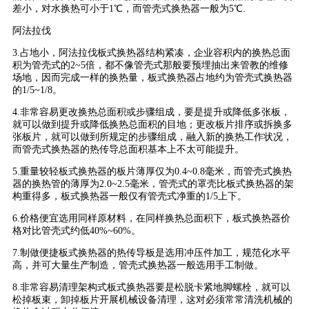
差小，对水换热可小于1℃，而管壳式换热器一般为5℃.
阿法拉伐
3.占地小，阿法拉伐板式换热器结构紧凑，企业容积内的换热总面
积为管壳式的2~5倍，都不像管壳式那般要预埋抽出来管教的维修
场地，因而完成一样的换热量，板式换热器占地约为管壳式换热器
的1/5~1/8。
4.非常容易更改换热总面积或步骤组成，要是提升或降低多张板，
就可以做到提升或降低换热总面积的目地；更改板片排序或拆换多
张板片，就可以做到所规定的步骤组成，融入新的换热工作状况，
而管壳式换热器的热传导总面积基本上不太可能提升。
5.重量较轻板式换热器的板片薄厚仅为0.4~0.8毫米，而管壳式换热
器的换热管的薄厚为2.0~2.5毫米，管壳式的罩壳比板式换热器的架
构重得多，板式换热器一般仅有管壳式净重的1/5上下。
6.价格便宜选用同样原材料，在同样换热总面积下，板式换热器价
格对比管壳式约低40%~60%。
7.制做便捷板式换热器的热传导板是选用冲压件加工，规范化水平
高，并可大量生产制造，管壳式换热器一般选用手工制做。
8.非常容易清理架构式板式换热器要是松脱卡紧地脚螺栓，就可以
松掉板束，卸掉板片开展机械设备清理，这对必须常常清洗机械的