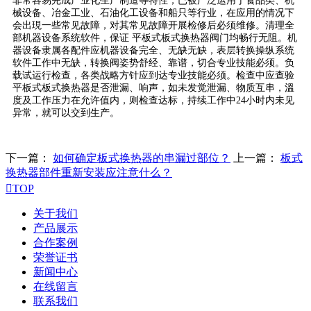
非常容易完成产业化生产制造等特性，已被广泛运用于食品类、机
械设备、冶金工业、石油化工设备和船只等行业，在应用的情况下
会出現一些常见故障，对其常见故障开展检修后必须维修。清理全
部机器设备系统软件，保证 平板式板式换热器阀门均畅行无阻。机
器设备隶属各配件应机器设备完全、无缺无缺，表层转换操纵系统
软件工作中无缺，转换阀姿势舒经、靠谱，切合专业技能必须。负
载试运行检查，各类战略方针应到达专业技能必须。检查中应查验
平板式板式换热器是否泄漏、响声，如未发觉泄漏、物质互串，溫
度及工作压力在允许值内，则检查达标，持续工作中24小时内未见
异常，就可以交到生产。
下一篇：
如何确定板式换热器的串漏过部位？
上一篇：
板式
换热器部件重新安装应注意什么？

TOP
关于我们
产品展示
合作案例
荣誉证书
新闻中心
在线留言
联系我们