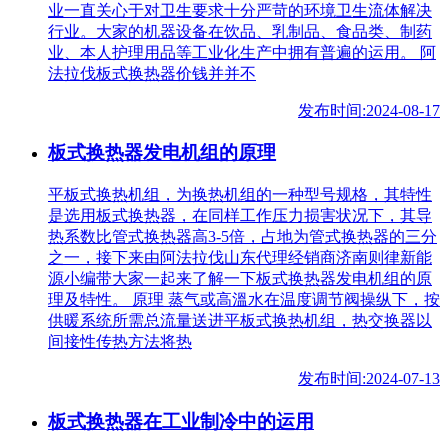
业一直关心于对卫生要求十分严苛的环境卫生流体解决
行业。大家的机器设备在饮品、乳制品、食品类、制药
业、本人护理用品等工业化生产中拥有普遍的运用。 阿
法拉伐板式换热器价钱并并不
发布时间:2024-08-17
板式换热器发电机组的原理
平板式换热机组，为换热机组的一种型号规格，其特性
是选用板式换热器，在同样工作压力损害状况下，其导
热系数比管式换热器高3-5倍，占地为管式换热器的三分
之一，接下来由阿法拉伐山东代理经销商济南则律新能
源小编带大家一起来了解一下板式换热器发电机组的原
理及特性。 原理 蒸气或高溫水在温度调节阀操纵下，按
供暖系统所需总流量送进平板式换热机组，热交换器以
间接性传热方法将热
发布时间:2024-07-13
板式换热器在工业制冷中的运用